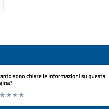
anto sono chiare le informazioni su questa
gina?
a da 1 a 5 stelle la pagina
ta 1 stelle su 5
Valuta 2 stelle su 5
Valuta 3 stelle su 5
Valuta 4 stelle su 5
Valuta 5 stelle su 5