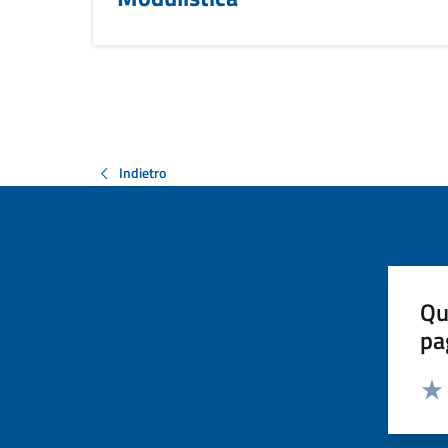
Indietro
Qu
pa
Valut
Valu