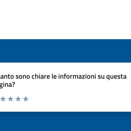
anto sono chiare le informazioni su questa
gina?
a da 1 a 5 stelle la pagina
ta 1 stelle su 5
Valuta 2 stelle su 5
Valuta 3 stelle su 5
Valuta 4 stelle su 5
Valuta 5 stelle su 5