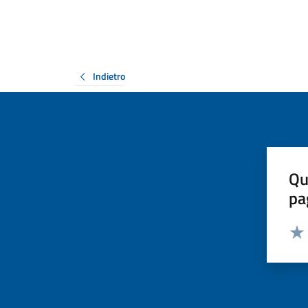
Indietro
Qu
pa
Valut
Valu