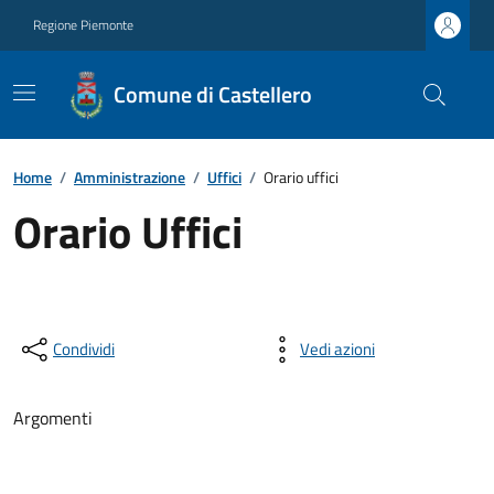
Regione Piemonte
Comune di Castellero
Home
/
Amministrazione
/
Uffici
/
Orario uffici
Orario Uffici
Condividi
Vedi azioni
Argomenti