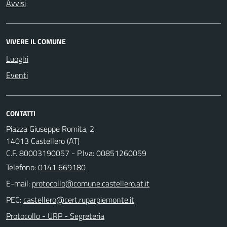
Avvisi
VIVERE IL COMUNE
Luoghi
Eventi
CONTATTI
Piazza Giuseppe Romita, 2
14013 Castellero (AT)
C.F. 80003190057 - P.Iva: 00851260059
Telefono:
0141 669180
E-mail:
PEC:
Protocollo - URP - Segreteria