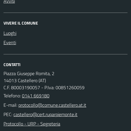
Avvisi
VIVERE IL COMUNE
Luoghi
Eventi
CONTATTI
Piazza Giuseppe Romita, 2
14013 Castellero (AT)
C.F. 80003190057 - P.Iva: 00851260059
Telefono:
0141 669180
E-mail:
PEC:
Protocollo - URP - Segreteria