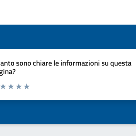
anto sono chiare le informazioni su questa
gina?
a da 1 a 5 stelle la pagina
ta 1 stelle su 5
Valuta 2 stelle su 5
Valuta 3 stelle su 5
Valuta 4 stelle su 5
Valuta 5 stelle su 5