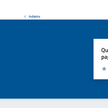
Indietro
Qu
pa
Valut
Valu