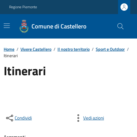
Regione Piemonte
Comune di Castellero
Home
/
Vivere Castellero
/
Il nostro territorio
/
Sport e Outdoor
/
Itinerari
Itinerari
Condividi
Vedi azioni