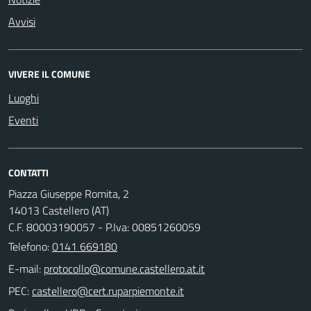
Avvisi
VIVERE IL COMUNE
Luoghi
Eventi
CONTATTI
Piazza Giuseppe Romita, 2
14013 Castellero (AT)
C.F. 80003190057 - P.Iva: 00851260059
Telefono:
0141 669180
E-mail:
PEC: