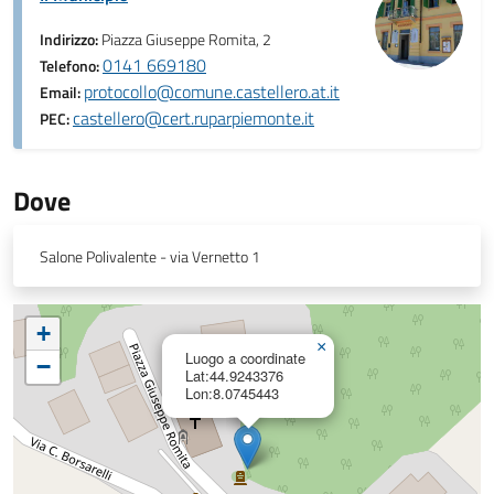
Indirizzo:
Piazza Giuseppe Romita, 2
0141 669180
Telefono:
protocollo@comune.castellero.at.it
Email:
castellero@cert.ruparpiemonte.it
PEC:
Dove
Salone Polivalente - via Vernetto 1
+
×
Luogo a coordinate
−
Lat:44.9243376
Lon:8.0745443