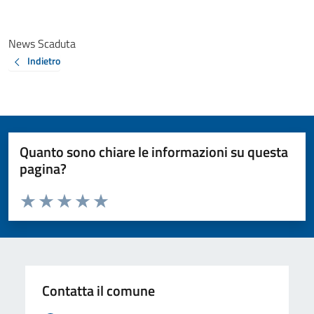
News Scaduta
Indietro
Quanto sono chiare le informazioni su questa
pagina?
Valuta da 1 a 5 stelle la pagina
Valuta 1 stelle su 5
Valuta 2 stelle su 5
Valuta 3 stelle su 5
Valuta 4 stelle su 5
Valuta 5 stelle su 5
Contatta il comune