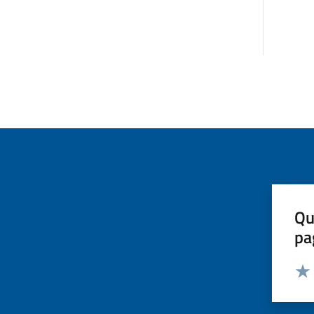
Qu
pa
Valut
Valu