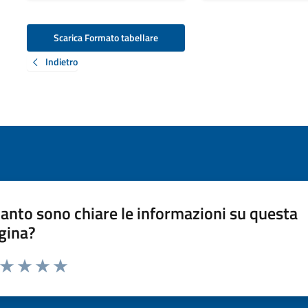
Scarica Formato tabellare
Indietro
anto sono chiare le informazioni su questa
gina?
a da 1 a 5 stelle la pagina
ta 1 stelle su 5
Valuta 2 stelle su 5
Valuta 3 stelle su 5
Valuta 4 stelle su 5
Valuta 5 stelle su 5