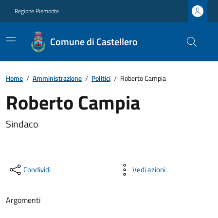
Regione Piemonte
Comune di Castellero
Home
/
Amministrazione
/
Politici
/
Roberto Campia
Roberto Campia
Sindaco
Condividi
Vedi azioni
Argomenti